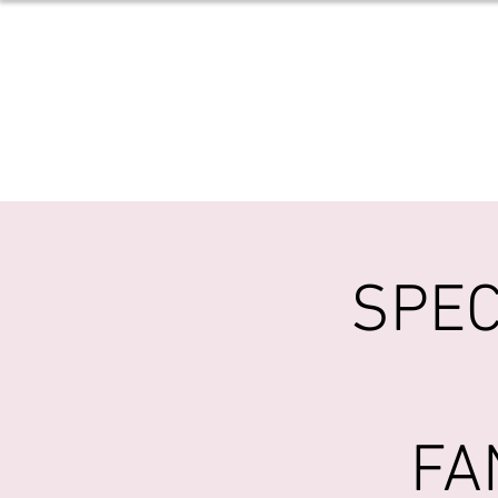
accueil
biographi
SPEC
FA