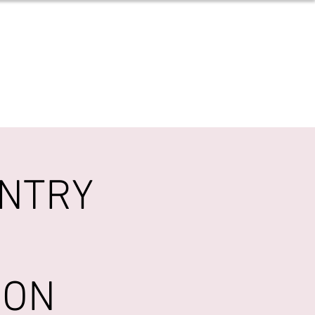
ER
vidéos
contact
UNTRY
NON