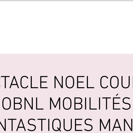
MANON GRENI
e
spectacles
discographie
boutique
photos
TACLE NOEL CO
OBNL MOBILITÉS
NTASTIQUES MA