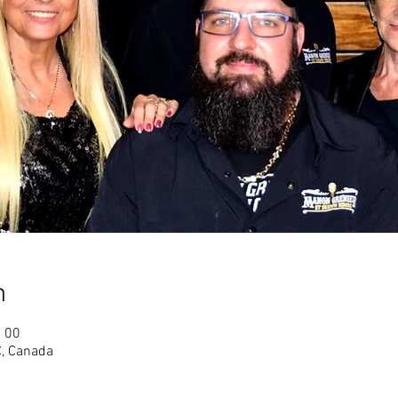
n
h 00
C, Canada