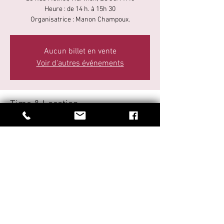
Heure : de 14 h. à 15h 30
Organisatrice : Manon Champoux.
Aucun billet en vente
Voir d'autres événements
Time & Location
24 sept. 2025, 14 h 00 – 15 h 30
Warwick, 25 Rue Méthot, Warwick, QC J0A 1M0,
Canada
Share This Event