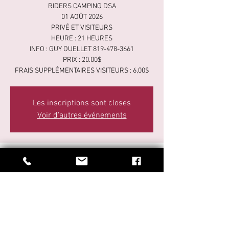
RIDERS CAMPING DSA
01 AOÛT 2026
PRIVÉ ET VISITEURS
HEURE : 21 HEURES
INFO : GUY OUELLET 819-478-3661
PRIX : 20.00$
FRAIS SUPPLÉMENTAIRES VISITEURS : 6,00$
Les inscriptions sont closes
Voir d'autres événements
Time & Location
01 août 2026, 21 h 00 – 23 h 30
3000 3e Rang de Simpson, 3000 3e Rang de
Simpson, Saint-Cyrille-de-Wendover, QC J1Z
1Y6, Canada