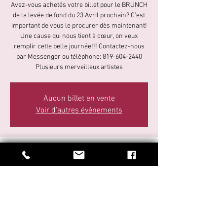
Avez-vous achetés votre billet pour le BRUNCH
de la levée de fond du 23 Avril prochain? C’est
important de vous le procurer dès maintenant!
Une cause qui nous tient à cœur, on veux
remplir cette belle journée!!! Contactez-nous
par Messenger ou téléphone: 819-604-2440
Plusieurs merveilleux artistes
Aucun billet en vente
Voir d'autres événements
Time & Location
23 avr. 2023, 11 h 00 – 24 avr. 2023, 17 h 00
Centre Communautaire d'Arthabaska, 735 Blvd.
des Bois Francs S, Victoriaville, QC G6P 8Y1,
Canada